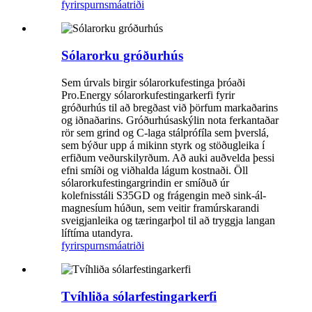
fyrirspurn
smáatriði
Sólarorku gróðurhús
Sem úrvals birgir sólarorkufestinga þróaði
Pro.Energy sólarorkufestingarkerfi fyrir
gróðurhús til að bregðast við þörfum markaðarins
og iðnaðarins. Gróðurhúsaskýlin nota ferkantaðar
rör sem grind og C-laga stálprófíla sem þverslá,
sem býður upp á mikinn styrk og stöðugleika í
erfiðum veðurskilyrðum. Að auki auðvelda þessi
efni smíði og viðhalda lágum kostnaði. Öll
sólarorkufestingargrindin er smíðuð úr
kolefnisstáli S35GD og frágengin með sink-ál-
magnesíum húðun, sem veitir framúrskarandi
sveigjanleika og tæringarþol til að tryggja langan
líftíma utandyra.
fyrirspurn
smáatriði
Tvíhliða sólarfestingarkerfi