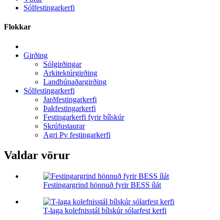
Sólfestingarkerfi
Flokkar
Girðing
Sólgirðingar
Arkitektúrgirðing
Landbúnaðargirðing
Sólfestingarkerfi
Jarðfestingarkerfi
Þakfestingarkerfi
Festingarkerfi fyrir bílskúr
Skrúfustaurar
Agri Pv festingarkerfi
Valdar vörur
Festingargrind hönnuð fyrir BESS ílát
T-laga kolefnisstál bílskúr sólarfest kerfi