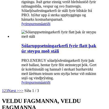
rigningu. Það getur einnig verið hleðslustöð fyrir
rafmagnsbíla, vespur og svo framvegis.
Sólarljósafestingarkerfi úr stáli fyrir bílskúr frá
PRO. býður upp á sterka uppbyggingu og
hámarks kostnaðarsparnað.
fyrirspurn
smáatriði
Sólaruppsetningarkerfi fyrir flatt þak
úr steypu með stáli
PRO.ENERGY sólarljósfestingarkerfi fyrir þak
með ballast, hentar fyrir flöt steinsteypt þök. Gert
úr kolefnisstáli og hannað í sterkari burðarvirki
með láréttum teinum sem styðja betur við mikinn
snjó og vindþrýsting.
fyrirspurn
smáatriði
1
2
3
Næst >
>>
Síða 1 / 3
VELDU FAGMANNA, VELDU
FAGMANNA