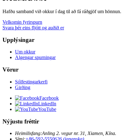
Hafðu samband við okkur í dag til að fá ráðgjöf um hönnun.
Velkomin fyrirspurn
Svara þér eins fljótt og auðið er
Upplýsingar
Um okkur
Algengar spurningar
Vörur
Sólfestingarkerfi
Girðing
Facebook
LinkedIn
YouTube
Nýjustu fréttir
Heimilisfang:
Anling 2. vegur nr. 31, Xiamen, Kína.
Sími:
+86-592-5550626 (japanska)