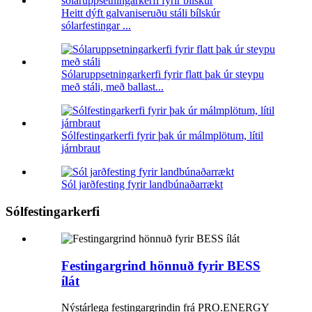
Heitt dýft galvaniseruðu stáli bílskúr
sólarfestingar ...
Sólaruppsetningarkerfi fyrir flatt þak úr steypu
með stáli, með ballast...
Sólfestingarkerfi fyrir þak úr málmplötum, lítil
járnbraut
Sól jarðfesting fyrir landbúnaðarrækt
Sólfestingarkerfi
Festingargrind hönnuð fyrir BESS
ílát
Nýstárlega festingargrindin frá PRO.ENERGY