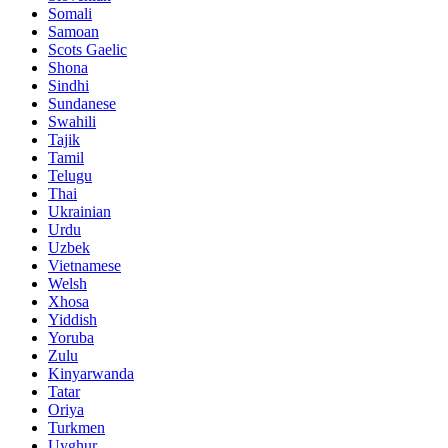
Somali
Samoan
Scots Gaelic
Shona
Sindhi
Sundanese
Swahili
Tajik
Tamil
Telugu
Thai
Ukrainian
Urdu
Uzbek
Vietnamese
Welsh
Xhosa
Yiddish
Yoruba
Zulu
Kinyarwanda
Tatar
Oriya
Turkmen
Uyghur