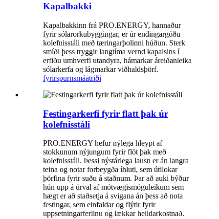
Kapalbakki
Kapalbakkinn frá PRO.ENERGY, hannaður
fyrir sólarorkubyggingar, er úr endingargóðu
kolefnisstáli með tæringarþolinni húðun. Sterk
smíði þess tryggir langtíma vernd kapalsins í
erfiðu umhverfi utandyra, hámarkar áreiðanleika
sólarkerfa og lágmarkar viðhaldsþörf.
fyrirspurn
smáatriði
Festingarkerfi fyrir flatt þak úr
kolefnisstáli
PRO.ENERGY hefur nýlega hleypt af
stokkunum nýjungum fyrir flöt þak með
kolefnisstáli. Þessi nýstárlega lausn er án langra
teina og notar forbeygða íhluti, sem útilokar
þörfina fyrir suðu á staðnum. Þar að auki býður
hún upp á úrval af mótvægismöguleikum sem
hægt er að staðsetja á svigana án þess að nota
festingar, sem einfaldar og flýtir fyrir
uppsetningarferlinu og lækkar heildarkostnað.