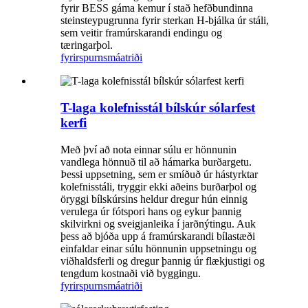
fyrir BESS gáma kemur í stað hefðbundinna
steinsteypugrunna fyrir sterkan H-bjálka úr stáli,
sem veitir framúrskarandi endingu og
tæringarþol.
fyrirspurn
smáatriði
T-laga kolefnisstál bílskúr sólarfest
kerfi
Með því að nota einnar súlu er hönnunin
vandlega hönnuð til að hámarka burðargetu.
Þessi uppsetning, sem er smíðuð úr hástyrktar
kolefnisstáli, tryggir ekki aðeins burðarþol og
öryggi bílskúrsins heldur dregur hún einnig
verulega úr fótspori hans og eykur þannig
skilvirkni og sveigjanleika í jarðnýtingu. Auk
þess að bjóða upp á framúrskarandi bílastæði
einfaldar einar súlu hönnunin uppsetningu og
viðhaldsferli og dregur þannig úr flækjustigi og
tengdum kostnaði við byggingu.
fyrirspurn
smáatriði