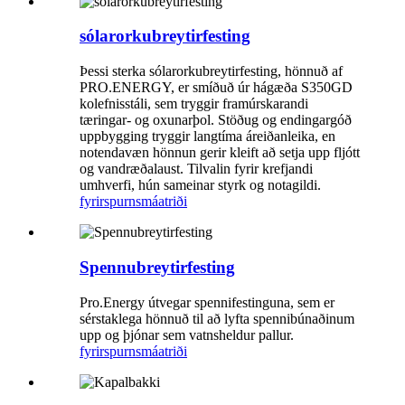
sólarorkubreytirfesting
Þessi sterka sólarorkubreytirfesting, hönnuð af
PRO.ENERGY, er smíðuð úr hágæða S350GD
kolefnisstáli, sem tryggir framúrskarandi
tæringar- og oxunarþol. Stöðug og endingargóð
uppbygging tryggir langtíma áreiðanleika, en
notendavæn hönnun gerir kleift að setja upp fljótt
og vandræðalaust. Tilvalin fyrir krefjandi
umhverfi, hún sameinar styrk og notagildi.
fyrirspurn
smáatriði
Spennubreytirfesting
Pro.Energy útvegar spennifestinguna, sem er
sérstaklega hönnuð til að lyfta spennibúnaðinum
upp og þjónar sem vatnsheldur pallur.
fyrirspurn
smáatriði