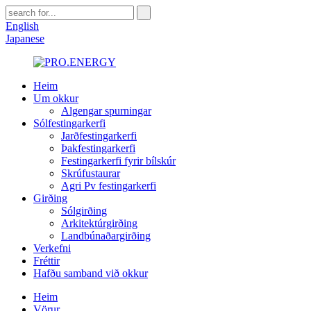
English
Japanese
Heim
Um okkur
Algengar spurningar
Sólfestingarkerfi
Jarðfestingarkerfi
Þakfestingarkerfi
Festingarkerfi fyrir bílskúr
Skrúfustaurar
Agri Pv festingarkerfi
Girðing
Sólgirðing
Arkitektúrgirðing
Landbúnaðargirðing
Verkefni
Fréttir
Hafðu samband við okkur
Heim
Vörur