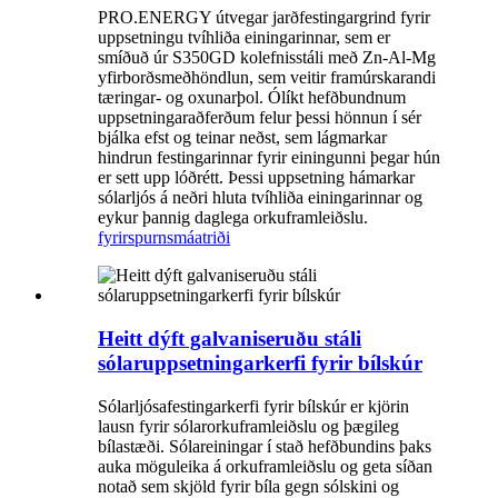
PRO.ENERGY útvegar jarðfestingargrind fyrir
uppsetningu tvíhliða einingarinnar, sem er
smíðuð úr S350GD kolefnisstáli með Zn-Al-Mg
yfirborðsmeðhöndlun, sem veitir framúrskarandi
tæringar- og oxunarþol. Ólíkt hefðbundnum
uppsetningaraðferðum felur þessi hönnun í sér
bjálka efst og teinar neðst, sem lágmarkar
hindrun festingarinnar fyrir einingunni þegar hún
er sett upp lóðrétt. Þessi uppsetning hámarkar
sólarljós á neðri hluta tvíhliða einingarinnar og
eykur þannig daglega orkuframleiðslu.
fyrirspurn
smáatriði
Heitt dýft galvaniseruðu stáli
sólaruppsetningarkerfi fyrir bílskúr
Sólarljósafestingarkerfi fyrir bílskúr er kjörin
lausn fyrir sólarorkuframleiðslu og þægileg
bílastæði. Sólareiningar í stað hefðbundins þaks
auka möguleika á orkuframleiðslu og geta síðan
notað sem skjöld fyrir bíla gegn sólskini og