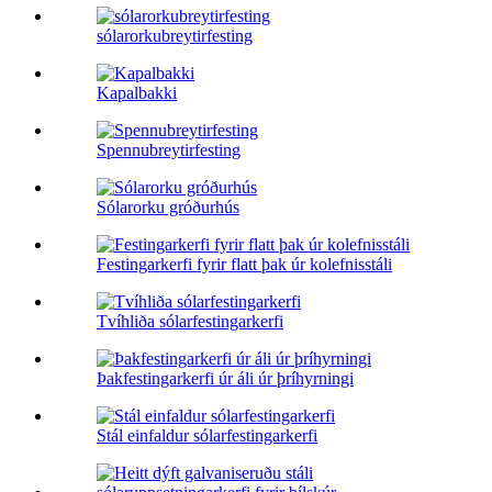
sólarorkubreytirfesting
Kapalbakki
Spennubreytirfesting
Sólarorku gróðurhús
Festingarkerfi fyrir flatt þak úr kolefnisstáli
Tvíhliða sólarfestingarkerfi
Þakfestingarkerfi úr áli úr þríhyrningi
Stál einfaldur sólarfestingarkerfi