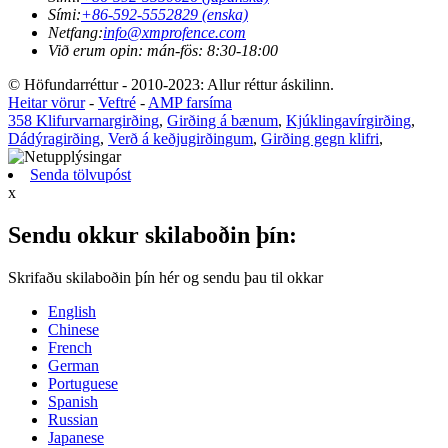
Sími:
+86-592-5552829 (enska)
Netfang:
info@xmprofence.com
Við erum opin: mán-fös: 8:30-18:00
© Höfundarréttur - 2010-2023: Allur réttur áskilinn.
Heitar vörur
-
Veftré
-
AMP farsíma
358 Klifurvarnargirðing
,
Girðing á bænum
,
Kjúklingavírgirðing
,
Dádýragirðing
,
Verð á keðjugirðingum
,
Girðing gegn klifri
,
Senda tölvupóst
x
Sendu okkur skilaboðin þín:
Skrifaðu skilaboðin þín hér og sendu þau til okkar
English
Chinese
French
German
Portuguese
Spanish
Russian
Japanese