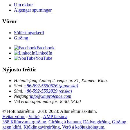
Um okkur
Algengar spurningar
Vörur
Sólfestingarkerfi
Girðing
Facebook
LinkedIn
YouTube
Nýjustu fréttir
Heimilisfang:
Anling 2. vegur nr. 31, Xiamen, Kína.
Sími:
+86-592-5550626 (japanska)
Sími:
+86-592-5552829 (enska)
Netfang:
info@xmprofence.com
Við erum opin: mán-fös: 8:30-18:00
© Höfundarréttur - 2010-2023: Allur réttur áskilinn.
Heitar vörur
-
Veftré
-
AMP farsíma
358 Klifurvarnargirðing
,
Girðing á bænum
,
Dádýragirðing
,
Girðing
gegn klifri
,
Kjúklingavírgirðing
,
Verð á keðjugirðingum
,