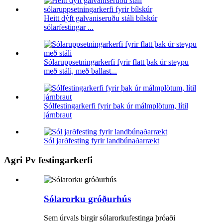
Heitt dýft galvaniseruðu stáli bílskúr
sólarfestingar ...
Sólaruppsetningarkerfi fyrir flatt þak úr steypu
með stáli, með ballast...
Sólfestingarkerfi fyrir þak úr málmplötum, lítil
járnbraut
Sól jarðfesting fyrir landbúnaðarrækt
Agri Pv festingarkerfi
Sólarorku gróðurhús
Sem úrvals birgir sólarorkufestinga þróaði