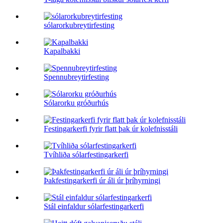
sólarorkubreytirfesting
Kapalbakki
Spennubreytirfesting
Sólarorku gróðurhús
Festingarkerfi fyrir flatt þak úr kolefnisstáli
Tvíhliða sólarfestingarkerfi
Þakfestingarkerfi úr áli úr þríhyrningi
Stál einfaldur sólarfestingarkerfi