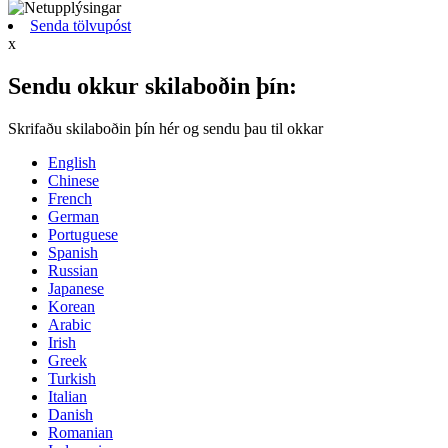
Senda tölvupóst
x
Sendu okkur skilaboðin þín:
Skrifaðu skilaboðin þín hér og sendu þau til okkar
English
Chinese
French
German
Portuguese
Spanish
Russian
Japanese
Korean
Arabic
Irish
Greek
Turkish
Italian
Danish
Romanian