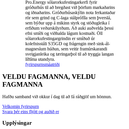
Pro.Energy sólarorkufestingarkerfi fyrir
gróðurhús til að bregðast við þörfum markaðarins
og iðnaðarins. Gróðurhúsaskýlin nota ferkantaðar
rör sem grind og C-laga stálprófíla sem þverslá,
sem býður upp á mikinn styrk og stöðugleika í
erfiðum veðurskilyrðum. Að auki auðvelda þessi
efni smíði og viðhalda lágum kostnaði. Öll
sólarorkufestingargrindin er smíðuð úr
kolefnisstáli S35GD og frágengin með sink-ál-
magnesíum húðun, sem veitir framúrskarandi
sveigjanleika og tæringarþol til að tryggja langan
líftíma utandyra.
fyrirspurn
smáatriði
VELDU FAGMANNA, VELDU
FAGMANNA
Hafðu samband við okkur í dag til að fá ráðgjöf um hönnun.
Velkomin fyrirspurn
Svara þér eins fljótt og auðið er
Upplýsingar