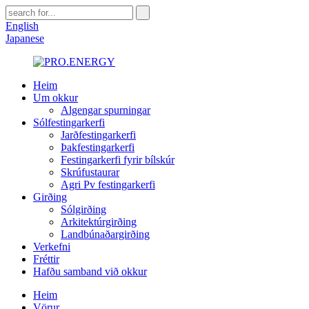
English
Japanese
Heim
Um okkur
Algengar spurningar
Sólfestingarkerfi
Jarðfestingarkerfi
Þakfestingarkerfi
Festingarkerfi fyrir bílskúr
Skrúfustaurar
Agri Pv festingarkerfi
Girðing
Sólgirðing
Arkitektúrgirðing
Landbúnaðargirðing
Verkefni
Fréttir
Hafðu samband við okkur
Heim
Vörur