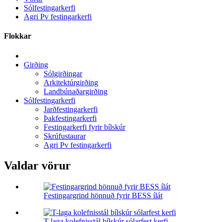
Sólfestingarkerfi
Agri Pv festingarkerfi
Flokkar
Girðing
Sólgirðingar
Arkitektúrgirðing
Landbúnaðargirðing
Sólfestingarkerfi
Jarðfestingarkerfi
Þakfestingarkerfi
Festingarkerfi fyrir bílskúr
Skrúfustaurar
Agri Pv festingarkerfi
Valdar vörur
Festingargrind hönnuð fyrir BESS ílát
T-laga kolefnisstál bílskúr sólarfest kerfi