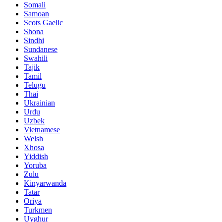
Somali
Samoan
Scots Gaelic
Shona
Sindhi
Sundanese
Swahili
Tajik
Tamil
Telugu
Thai
Ukrainian
Urdu
Uzbek
Vietnamese
Welsh
Xhosa
Yiddish
Yoruba
Zulu
Kinyarwanda
Tatar
Oriya
Turkmen
Uyghur