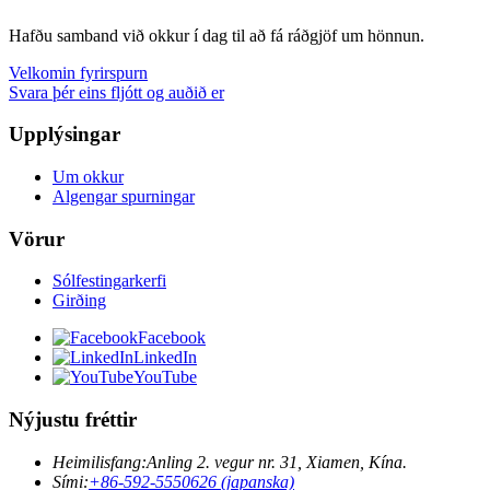
Hafðu samband við okkur í dag til að fá ráðgjöf um hönnun.
Velkomin fyrirspurn
Svara þér eins fljótt og auðið er
Upplýsingar
Um okkur
Algengar spurningar
Vörur
Sólfestingarkerfi
Girðing
Facebook
LinkedIn
YouTube
Nýjustu fréttir
Heimilisfang:
Anling 2. vegur nr. 31, Xiamen, Kína.
Sími:
+86-592-5550626 (japanska)