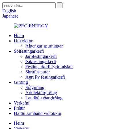
English
Japanese
Heim
Um okkur
Algengar spurningar
Sólfestingarkerfi
Jarðfestingarkerfi
Þakfestingarkerfi
Festingarkerfi fyrir bílskúr
Skrúfustaurar
Agri Pv festingarkerfi
Girðing
Sólgirðing
Arkitektúrgirðing
Landbúnaðargirðing
Verkefni
Fréttir
Hafðu samband við okkur
Heim
Verkefni