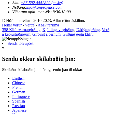
Sími:
+86-592-5552829 (enska)
Netfang:
info@xmprofence.com
Við erum opin: mán-fös: 8:30-18:00
© Höfundarréttur - 2010-2023: Allur réttur áskilinn.
Heitar vörur
-
Veftré
-
AMP farsíma
358 Klifurvarnargirðing
,
Kjúklingavírgirðing
,
Dádýragirðing
,
Verð
á keðjugirðingum
,
Girðing á bænum
,
Girðing gegn klifri
,
Senda tölvupóst
x
Sendu okkur skilaboðin þín:
Skrifaðu skilaboðin þín hér og sendu þau til okkar
English
Chinese
French
German
Portuguese
Spanish
Russian
Japanese