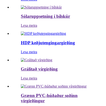
Sólaruppsetning í bílskúr
Lesa meira
HDP keðjutengingargirðing
Lesa meira
Grálitað vírgirðing
Lesa meira
Grænn PVC-húðaður soðinn
vírgirðingur