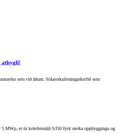
athygli!
umræður sem við áttum. Sólarorkufestingarkerfið sem
r 5 MWp, er úr kolefnisstáli S350 fyrir sterka uppbyggingu og