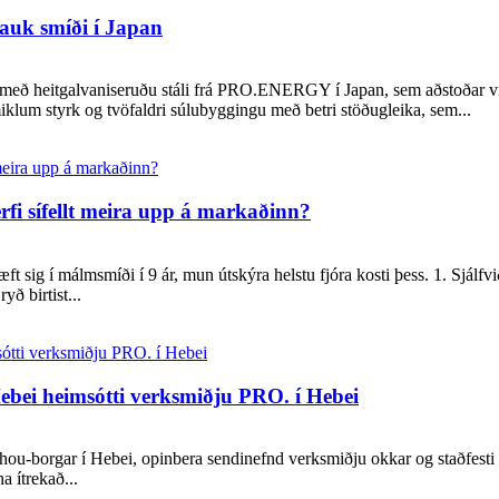
auk smíði í Japan
a með heitgalvaniseruðu stáli frá PRO.ENERGY í Japan, sem aðstoðar við
klum styrk og tvöfaldri súlubyggingu með betri stöðugleika, sem...
fi sífellt meira upp á markaðinn?
 sig í málmsmíði í 9 ár, mun útskýra helstu fjóra kosti þess. 1. Sjálfv
yð birtist...
ebei heimsótti verksmiðju PRO. í Hebei
hou-borgar í Hebei, opinbera sendinefnd verksmiðju okkar og staðfest
a ítrekað...