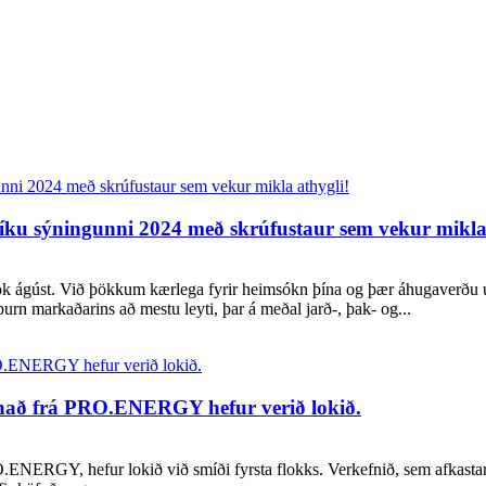
íku sýningunni 2024 með skrúfustaur sem vekur mikla 
lok ágúst. Við þökkum kærlega fyrir heimsókn þína og þær áhugaverðu 
purn markaðarins að mestu leyti, þar á meðal jarð-, þak- og...
únað frá PRO.ENERGY hefur verið lokið.
RO.ENERGY, hefur lokið við smíði fyrsta flokks. Verkefnið, sem afkasta