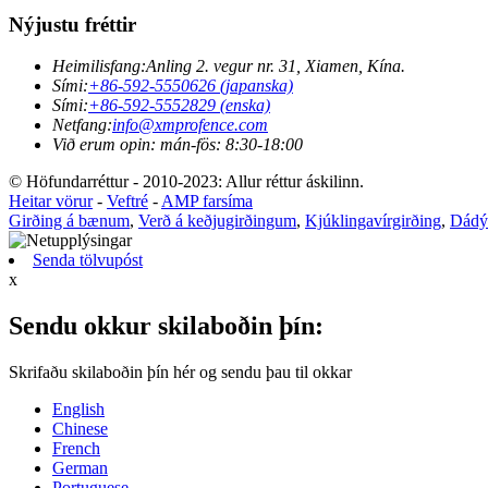
Nýjustu fréttir
Heimilisfang:
Anling 2. vegur nr. 31, Xiamen, Kína.
Sími:
+86-592-5550626 (japanska)
Sími:
+86-592-5552829 (enska)
Netfang:
info@xmprofence.com
Við erum opin: mán-fös: 8:30-18:00
© Höfundarréttur - 2010-2023: Allur réttur áskilinn.
Heitar vörur
-
Veftré
-
AMP farsíma
Girðing á bænum
,
Verð á keðjugirðingum
,
Kjúklingavírgirðing
,
Dádý
Senda tölvupóst
x
Sendu okkur skilaboðin þín:
Skrifaðu skilaboðin þín hér og sendu þau til okkar
English
Chinese
French
German
Portuguese