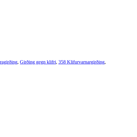
ragirðing
,
Girðing gegn klifri
,
358 Klifurvarnargirðing
,