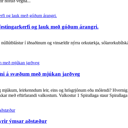
ir höfuð vegna...
tingarkerfi og lauk með góðum árangri.
lútblástur í iðnaðinum og vinsældir nýrra orkutækja, sólarorkubílskál
efni á svæðum með mjúkan jarðveg
g mjúkum, leirkenndum leir, eins og hrísgrjónum eða mólendi? Hvernig 
r með eftirfarandi valkostum. Valkostur 1 Spirallaga staur Spirallaga s
yrir ýmsar aðstæður