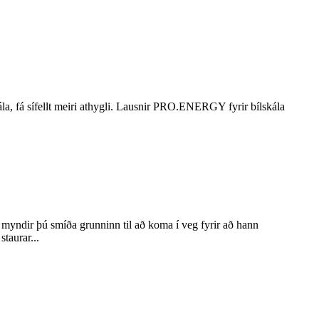
a, fá sífellt meiri athygli. Lausnir PRO.ENERGY fyrir bílskála
myndir þú smíða grunninn til að koma í veg fyrir að hann
taurar...