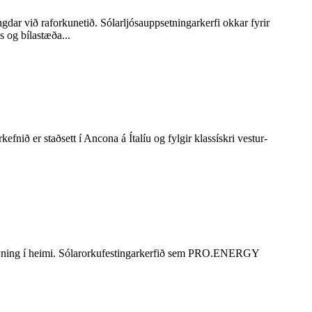
dar við raforkunetið. Sólarljósauppsetningarkerfi okkar fyrir
 og bílastæða...
ð er staðsett í Ancona á Ítalíu og fylgir klassískri vestur-
usýning í heimi. Sólarorkufestingarkerfið sem PRO.ENERGY