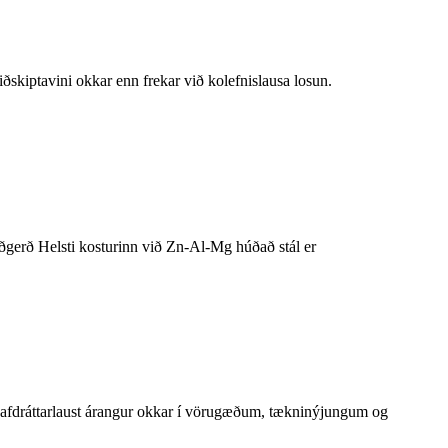
skiptavini okkar enn frekar við kolefnislausa losun.
iðgerð Helsti kosturinn við Zn-Al-Mg húðað stál er
i afdráttarlaust árangur okkar í vörugæðum, tækninýjungum og