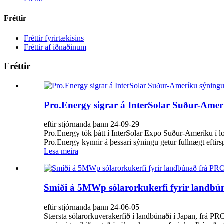
Fréttir
Fréttir fyrirtækisins
Fréttir af iðnaðinum
Fréttir
Pro.Energy sigrar á InterSolar Suður-Amer
eftir stjórnanda þann 24-09-29
Pro.Energy tók þátt í InterSolar Expo Suður-Ameríku í 
Pro.Energy kynnir á þessari sýningu getur fullnægt eftirs
Lesa meira
Smíði á 5MWp sólarorkukerfi fyrir landb
eftir stjórnanda þann 24-06-05
Stærsta sólarorkuverakerfið í landbúnaði í Japan, frá P