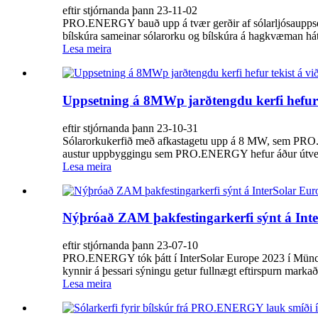
eftir stjórnanda þann 23-11-02
PRO.ENERGY bauð upp á tvær gerðir af sólarljósauppsetnin
bílskúra sameinar sólarorku og bílskúra á hagkvæman hátt
Lesa meira
Uppsetning á 8MWp jarðtengdu kerfi hefur te
eftir stjórnanda þann 23-10-31
Sólarorkukerfið með afkastagetu upp á 8 MW, sem PRO.ENE
austur uppbyggingu sem PRO.ENERGY hefur áður útvegað 
Lesa meira
Nýþróað ZAM þakfestingarkerfi sýnt á Int
eftir stjórnanda þann 23-07-10
PRO.ENERGY tók þátt í InterSolar Europe 2023 í Münche
kynnir á þessari sýningu getur fullnægt eftirspurn markaða
Lesa meira