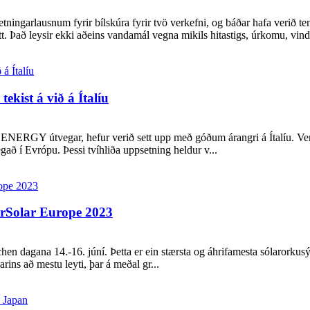
garlausnum fyrir bílskúra fyrir tvö verkefni, og báðar hafa verið teng
. Það leysir ekki aðeins vandamál vegna mikils hitastigs, úrkomu, vinds
kist á við á Ítalíu
RGY útvegar, hefur verið sett upp með góðum árangri á Ítalíu. Verkefni
í Evrópu. Þessi tvíhliða uppsetning heldur v...
erSolar Europe 2023
n dagana 14.-16. júní. Þetta er ein stærsta og áhrifamesta sólarork
rins að mestu leyti, þar á meðal gr...