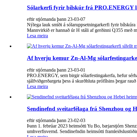
Sólarkerfi fyrir bílskúr frá PRO.ENERGY l
eftir stjórnanda þann 23-03-07
Nýlega lauk smíði á sólaruppsetningarkerfi fyrir bílskúr
Mannvirkið er hannað úr H stáli af gerðinni Q355 með mi
Lesa meira
Af hverju kemur Zn-Al-Mg sólarfestingarker
eftir stjórnanda þann 23-03-01
PRO.ENERGY, sem birgir sólarfestingakerfa, hefur sérhæft
sjálfviðgerðargeta þess á skurðhluta prófílsins þegar rauð r
Lesa meira
Sendinefnd sveitarfélaga frá Shenzhou og H
eftir stjórnanda þann 23-02-03
Þann 1. febrúar 2023 heimsótti Yu Bo, bæjarstjórn Shenz
umhverfisvernd. Sendinefndin heimsótti framleiðslustöðin
Lesa meira