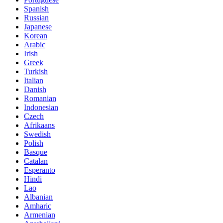
Spanish
Russian
Japanese
Korean
Arabic
Irish
Greek
Turkish
Italian
Danish
Romanian
Indonesian
Czech
Afrikaans
Swedish
Polish
Basque
Catalan
Esperanto
Hindi
Lao
Albanian
Amharic
Armenian