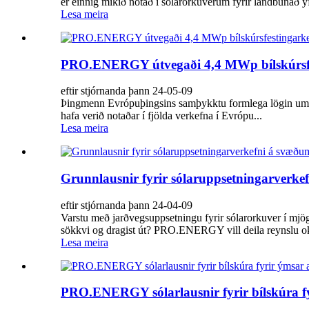
er einnig mikið notað í sólarorkuverum fyrir landbúnað yf
Lesa meira
PRO.ENERGY útvegaði 4,4 MWp bílskúrsfes
eftir stjórnanda þann 24-05-09
Þingmenn Evrópuþingsins samþykktu formlega lögin um núl
hafa verið notaðar í fjölda verkefna í Evrópu...
Lesa meira
Grunnlausnir fyrir sólaruppsetningarverk
eftir stjórnanda þann 24-04-09
Varstu með jarðvegsuppsetningu fyrir sólarorkuver í mjö
sökkvi og dragist út? PRO.ENERGY vill deila reynslu okka
Lesa meira
PRO.ENERGY sólarlausnir fyrir bílskúra f