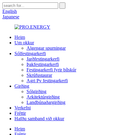
English
Japanese
Heim
Um okkur
Algengar spurningar
Sólfestingarkerfi
Jarðfestingarkerfi
Þakfestingarkerfi
Festingarkerfi fyrir bílskúr
Skrúfustaurar
Agri Pv festingarkerfi
Girðing
Sólgirðing
Arkitektúrgirðing
Landbúnaðargirðing
Verkefni
Fréttir
Hafðu samband við okkur
Heim
Fréttir