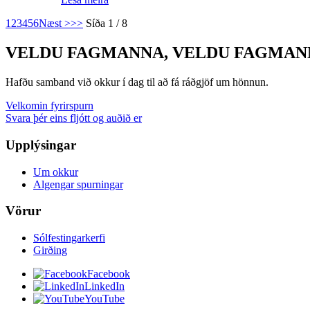
1
2
3
4
5
6
Næst >
>>
Síða 1 / 8
VELDU FAGMANNA, VELDU FAGMAN
Hafðu samband við okkur í dag til að fá ráðgjöf um hönnun.
Velkomin fyrirspurn
Svara þér eins fljótt og auðið er
Upplýsingar
Um okkur
Algengar spurningar
Vörur
Sólfestingarkerfi
Girðing
Facebook
LinkedIn
YouTube