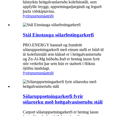
hástyrktu heitgalvaníseruðu kolefnisstáli, sem
uppfyllir öryggi, uppsetningarþægindi og fegurð
þarfa viðskiptavina.
fyrirspurn
smáatriði
Stál Einstauga sólarfestingarkerfi
PRO.ENERGY hannað og framleitt
sólaruppsetningarkerfi með einum stafli er búið til
úr kolefnisstáli sem klárað er í heitgalvaniseruðu
og Zn-Al-Mg húðuðu.Það er hentug lausn fyrir
stór verkefni þar sem hún er staðsett í flóknu
ójöfnu landslagi.
fyrirspurn
smáatriði
Sólaruppsetningarkerfi fyrir
sólarorku með heitgalvaniseruðu stáli
Carport sólaruppsetningarkerfi er hentug lausn