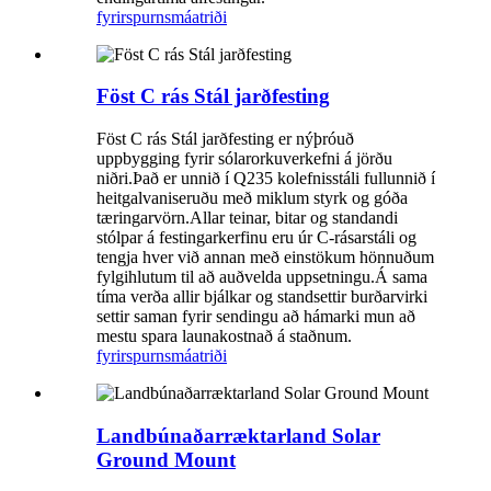
fyrirspurn
smáatriði
Föst C rás Stál jarðfesting
Föst C rás Stál jarðfesting er nýþróuð
uppbygging fyrir sólarorkuverkefni á jörðu
niðri.Það er unnið í Q235 kolefnisstáli fullunnið í
heitgalvaniseruðu með miklum styrk og góða
tæringarvörn.Allar teinar, bitar og standandi
stólpar á festingarkerfinu eru úr C-rásarstáli og
tengja hver við annan með einstökum hönnuðum
fylgihlutum til að auðvelda uppsetningu.Á sama
tíma verða allir bjálkar og standsettir burðarvirki
settir saman fyrir sendingu að hámarki mun að
mestu spara launakostnað á staðnum.
fyrirspurn
smáatriði
Landbúnaðarræktarland Solar
Ground Mount