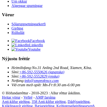
Um okkur
Algengar spurningar
Vörur
Sólaruppsetningarkerfi
Girðing
Rúlluílát
Facebook
LinkedIn
Youtube
Nýjustu fréttir
Heimilisfang:
No.31 Anling 2nd Road, Xiamen, Kína.
Sími:
+86-592-5550626 (japanska)
Sími:
+86-592-5552829 (enska)
Netfang:
info@xmprofence.com
Við erum með opið: Mn-Fr:8:30 am-6:00 pm
© Höfundarréttur - 2010-2023 : Allur réttur áskilinn.
Heitar vörur
-
Veftré
-
AMP farsíma
Anti-klifur girðing
,
358 Anti-klifur girðing
,
Dádýragirðing
,
Kjúklingavír girðing
,
Bæjargirðing
,
Keðjutengilgirðingarverð
,