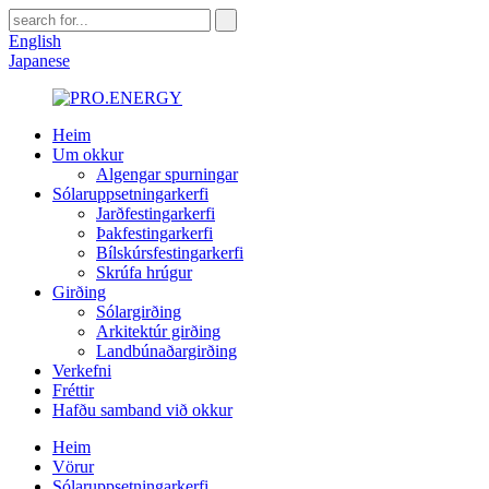
English
Japanese
Heim
Um okkur
Algengar spurningar
Sólaruppsetningarkerfi
Jarðfestingarkerfi
Þakfestingarkerfi
Bílskúrsfestingarkerfi
Skrúfa hrúgur
Girðing
Sólargirðing
Arkitektúr girðing
Landbúnaðargirðing
Verkefni
Fréttir
Hafðu samband við okkur
Heim
Vörur
Sólaruppsetningarkerfi