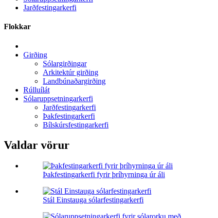
Jarðfestingarkerfi
Flokkar
Girðing
Sólargirðingar
Arkitektúr girðing
Landbúnaðargirðing
Rúlluílát
Sólaruppsetningarkerfi
Jarðfestingarkerfi
Þakfestingarkerfi
Bílskúrsfestingarkerfi
Valdar vörur
Þakfestingarkerfi fyrir þríhyrninga úr áli
Stál Einstauga sólarfestingarkerfi