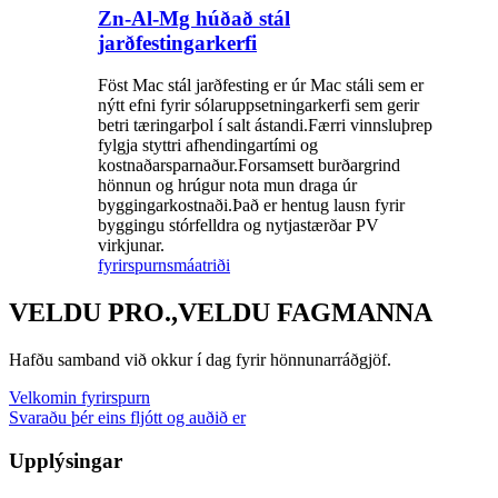
Zn-Al-Mg húðað stál
jarðfestingarkerfi
Föst Mac stál jarðfesting er úr Mac stáli sem er
nýtt efni fyrir sólaruppsetningarkerfi sem gerir
betri tæringarþol í salt ástandi.Færri vinnsluþrep
fylgja styttri afhendingartími og
kostnaðarsparnaður.Forsamsett burðargrind
hönnun og hrúgur nota mun draga úr
byggingarkostnaði.Það er hentug lausn fyrir
byggingu stórfelldra og nytjastærðar PV
virkjunar.
fyrirspurn
smáatriði
VELDU PRO.,VELDU FAGMANNA
Hafðu samband við okkur í dag fyrir hönnunarráðgjöf.
Velkomin fyrirspurn
Svaraðu þér eins fljótt og auðið er
Upplýsingar