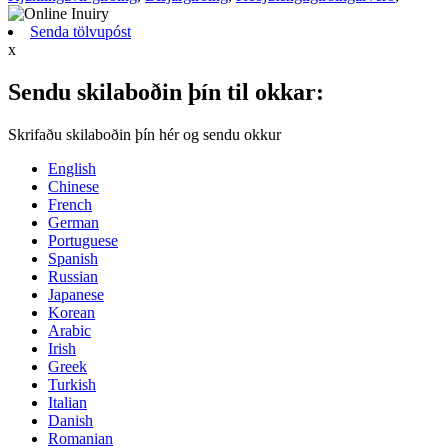
Senda tölvupóst
x
Sendu skilaboðin þín til okkar:
Skrifaðu skilaboðin þín hér og sendu okkur
English
Chinese
French
German
Portuguese
Spanish
Russian
Japanese
Korean
Arabic
Irish
Greek
Turkish
Italian
Danish
Romanian