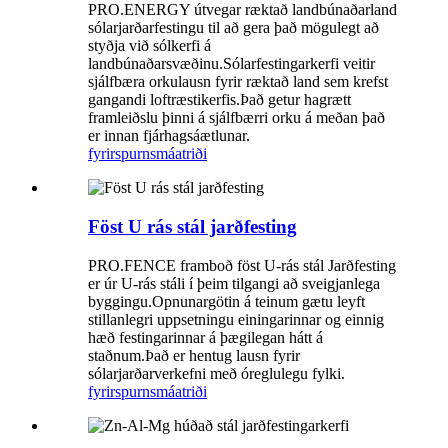
PRO.ENERGY útvegar ræktað landbúnaðarland
sólarjarðarfestingu til að gera það mögulegt að
styðja við sólkerfi á
landbúnaðarsvæðinu.Sólarfestingarkerfi veitir
sjálfbæra orkulausn fyrir ræktað land sem krefst
gangandi loftræstikerfis.Það getur hagrætt
framleiðslu þinni á sjálfbærri orku á meðan það
er innan fjárhagsáætlunar.
fyrirspurn
smáatriði
Föst U rás stál jarðfesting
PRO.FENCE framboð föst U-rás stál Jarðfesting
er úr U-rás stáli í þeim tilgangi að sveigjanlega
byggingu.Opnunargötin á teinum gætu leyft
stillanlegri uppsetningu einingarinnar og einnig
hæð festingarinnar á þægilegan hátt á
staðnum.Það er hentug lausn fyrir
sólarjarðarverkefni með óreglulegu fylki.
fyrirspurn
smáatriði