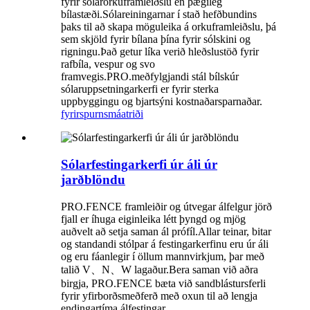
fyrir sólarorkuframleiðslu en þægileg
bílastæði.Sólareiningarnar í stað hefðbundins
þaks til að skapa möguleika á orkuframleiðslu, þá
sem skjöld fyrir bílana þína fyrir sólskini og
rigningu.Það getur líka verið hleðslustöð fyrir
rafbíla, vespur og svo
framvegis.PRO.meðfylgjandi stál bílskúr
sólaruppsetningarkerfi er fyrir sterka
uppbyggingu og bjartsýni kostnaðarsparnaðar.
fyrirspurn
smáatriði
Sólarfestingarkerfi úr áli úr
jarðblöndu
PRO.FENCE framleiðir og útvegar álfelgur jörð
fjall er íhuga eiginleika létt þyngd og mjög
auðvelt að setja saman ál prófíl.Allar teinar, bitar
og standandi stólpar á festingarkerfinu eru úr áli
og eru fáanlegir í öllum mannvirkjum, þar með
talið V、N、W lagaður.Bera saman við aðra
birgja, PRO.FENCE bæta við sandblástursferli
fyrir yfirborðsmeðferð með oxun til að lengja
endingartíma álfestingar.