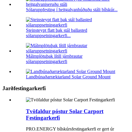
Sólaruppfesting í heitgalvanhúðuðu stáli bílskúr...
Steinsteypt flatt þak stál ballasted
sólaruppsetningarkerfi...
Málmplötuþak lítill járnbrautar
sólaruppsetningarkerfi
Landbúnaðarræktarland Solar Ground Mount
Jarðfestingarkerfi
Tvöfaldur póstur Solar Carport
Festingarkerfi
PRO.ENERGY bílskúrsfestingarkerfi er gert úr