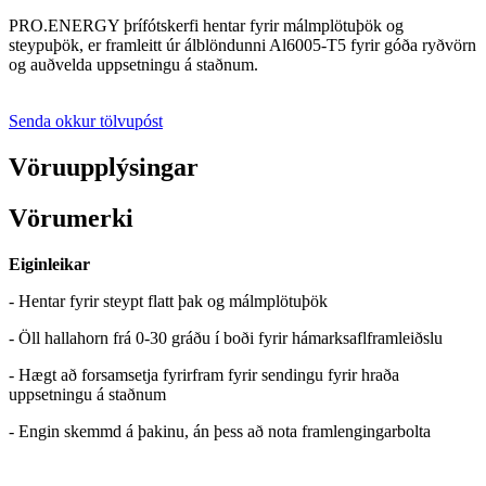
PRO.ENERGY þrífótskerfi hentar fyrir málmplötuþök og
steypuþök, er framleitt úr álblöndunni Al6005-T5 fyrir góða ryðvörn
og auðvelda uppsetningu á staðnum.
Senda okkur tölvupóst
Vöruupplýsingar
Vörumerki
Eiginleikar
- Hentar fyrir steypt flatt þak og málmplötuþök
- Öll hallahorn frá 0-30 gráðu í boði fyrir hámarksaflframleiðslu
- Hægt að forsamsetja fyrirfram fyrir sendingu fyrir hraða
uppsetningu á staðnum
- Engin skemmd á þakinu, án þess að nota framlengingarbolta