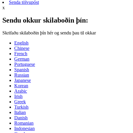
Senda tölvupóst
x
Sendu okkur skilaboðin þín:
Skrifaðu skilaboðin þín hér og sendu þau til okkar
English
Chinese
French
German
Portuguese
Spanish
Russian
Japanese
Korean
Arabic
Irish
Greek
Turkish
Italian
Danish
Romanian
Indonesian