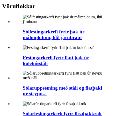
Vöruflokkar
Sólfestingarkerfi fyrir þak úr
málmplötum, lítil járnbraut
Festingarkerfi fyrir flatt þak úr
kolefnisstáli
Sólaruppsetning með stáli og flatþaki
úr steypu...
Sólarfestingarkerfi fyrir flísaþakkrók