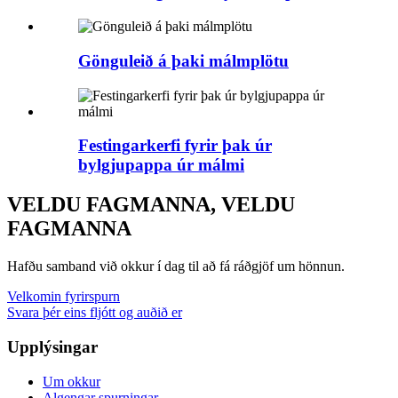
Gönguleið á þaki málmplötu
Festingarkerfi fyrir þak úr
bylgjupappa úr málmi
VELDU FAGMANNA, VELDU
FAGMANNA
Hafðu samband við okkur í dag til að fá ráðgjöf um hönnun.
Velkomin fyrirspurn
Svara þér eins fljótt og auðið er
Upplýsingar
Um okkur
Algengar spurningar