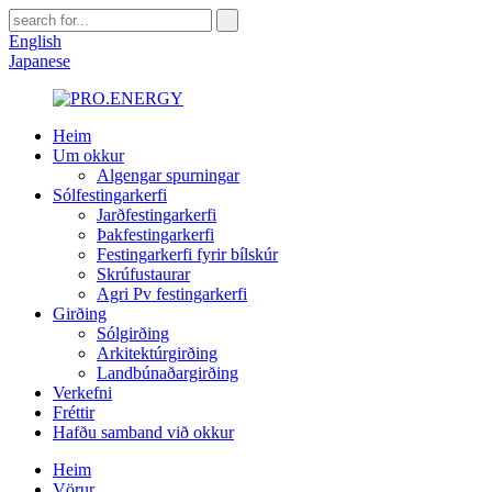
English
Japanese
Heim
Um okkur
Algengar spurningar
Sólfestingarkerfi
Jarðfestingarkerfi
Þakfestingarkerfi
Festingarkerfi fyrir bílskúr
Skrúfustaurar
Agri Pv festingarkerfi
Girðing
Sólgirðing
Arkitektúrgirðing
Landbúnaðargirðing
Verkefni
Fréttir
Hafðu samband við okkur
Heim
Vörur