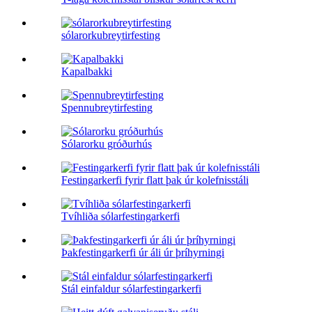
sólarorkubreytirfesting
Kapalbakki
Spennubreytirfesting
Sólarorku gróðurhús
Festingarkerfi fyrir flatt þak úr kolefnisstáli
Tvíhliða sólarfestingarkerfi
Þakfestingarkerfi úr áli úr þríhyrningi
Stál einfaldur sólarfestingarkerfi