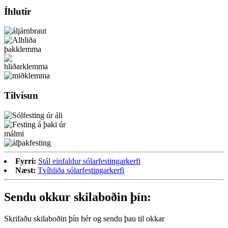
Íhlutir
Tilvísun
Fyrri:
Stál einfaldur sólarfestingarkerfi
Næst:
Tvíhliða sólarfestingarkerfi
Sendu okkur skilaboðin þín:
Skrifaðu skilaboðin þín hér og sendu þau til okkar