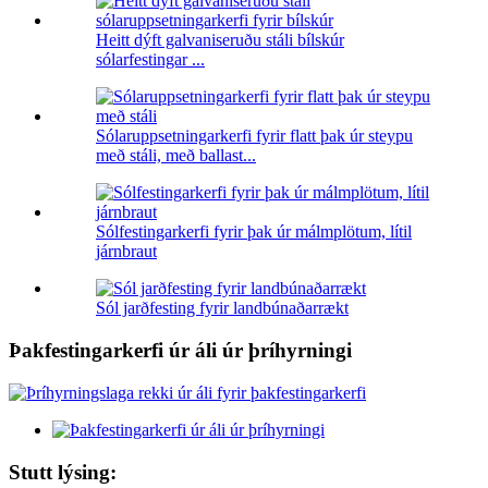
Heitt dýft galvaniseruðu stáli bílskúr
sólarfestingar ...
Sólaruppsetningarkerfi fyrir flatt þak úr steypu
með stáli, með ballast...
Sólfestingarkerfi fyrir þak úr málmplötum, lítil
járnbraut
Sól jarðfesting fyrir landbúnaðarrækt
Þakfestingarkerfi úr áli úr þríhyrningi
Stutt lýsing: