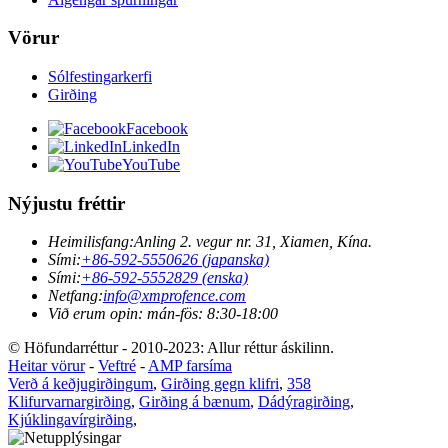
Vörur
Sólfestingarkerfi
Girðing
Facebook
LinkedIn
YouTube
Nýjustu fréttir
Heimilisfang:
Anling 2. vegur nr. 31, Xiamen, Kína.
Sími:
+86-592-5550626 (japanska)
Sími:
+86-592-5552829 (enska)
Netfang:
info@xmprofence.com
Við erum opin: mán-fös: 8:30-18:00
© Höfundarréttur - 2010-2023: Allur réttur áskilinn.
Heitar vörur
-
Veftré
-
AMP farsíma
Verð á keðjugirðingum
,
Girðing gegn klifri
,
358
Klifurvarnargirðing
,
Girðing á bænum
,
Dádýragirðing
,
Kjúklingavírgirðing
,