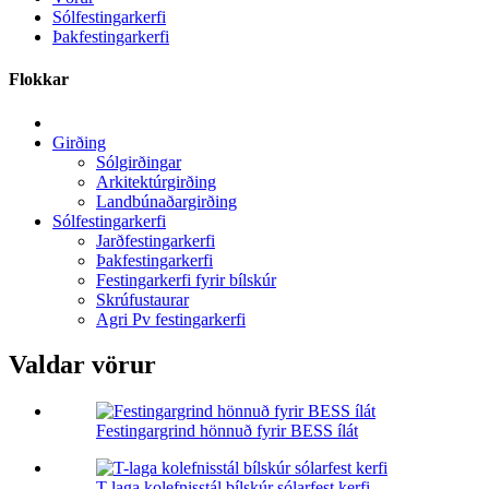
Sólfestingarkerfi
Þakfestingarkerfi
Flokkar
Girðing
Sólgirðingar
Arkitektúrgirðing
Landbúnaðargirðing
Sólfestingarkerfi
Jarðfestingarkerfi
Þakfestingarkerfi
Festingarkerfi fyrir bílskúr
Skrúfustaurar
Agri Pv festingarkerfi
Valdar vörur
Festingargrind hönnuð fyrir BESS ílát
T-laga kolefnisstál bílskúr sólarfest kerfi