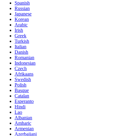
Spanish
Russian
Japanese
Korean
Arabic
Irish
Greek
Turkish
Italian
Danish
Romanian
Indonesian
Czech
Afrikaans
Swedish
Polish
Basque
Catalan
Esperanto
Hindi
Lao
Albanian
Amharic
Armenian
Azerbaijani