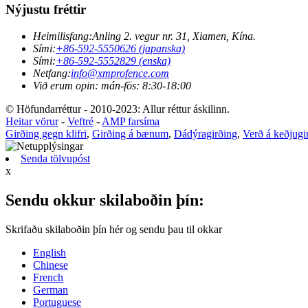
Nýjustu fréttir
Heimilisfang:
Anling 2. vegur nr. 31, Xiamen, Kína.
Sími:
+86-592-5550626 (japanska)
Sími:
+86-592-5552829 (enska)
Netfang:
info@xmprofence.com
Við erum opin: mán-fös: 8:30-18:00
© Höfundarréttur - 2010-2023: Allur réttur áskilinn.
Heitar vörur
-
Veftré
-
AMP farsíma
Girðing gegn klifri
,
Girðing á bænum
,
Dádýragirðing
,
Verð á keðjug
Senda tölvupóst
x
Sendu okkur skilaboðin þín:
Skrifaðu skilaboðin þín hér og sendu þau til okkar
English
Chinese
French
German
Portuguese