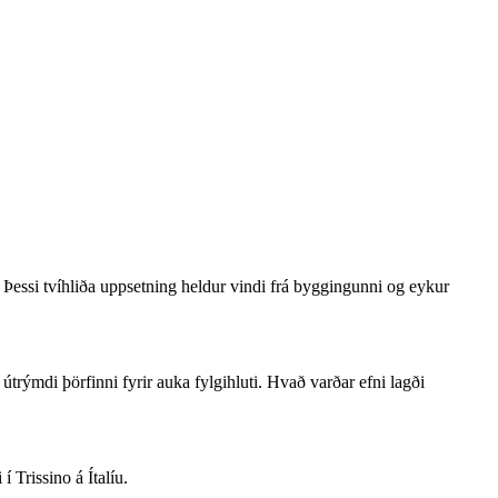
Þessi tvíhliða uppsetning heldur vindi frá byggingunni og eykur
rýmdi þörfinni fyrir auka fylgihluti. Hvað varðar efni lagði
 Trissino á Ítalíu.