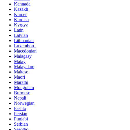
Kannada
Kazakh
Khmer
Kurdish
Kyrgyz
Latin
Latvian
Lithuanian
Luxembou..
Macedonian
Malagasy
Malay
Malayalam
Maltese
Maori
Marathi
Mongolian
Burmese
Nepali
Norwegian
Pashto
Persian
Punjabi
Serbian
Sesotho