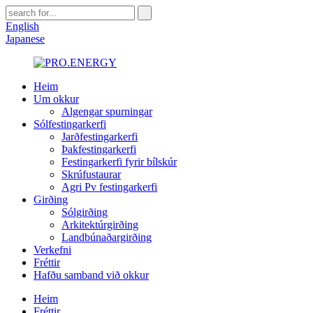
English
Japanese
Heim
Um okkur
Algengar spurningar
Sólfestingarkerfi
Jarðfestingarkerfi
Þakfestingarkerfi
Festingarkerfi fyrir bílskúr
Skrúfustaurar
Agri Pv festingarkerfi
Girðing
Sólgirðing
Arkitektúrgirðing
Landbúnaðargirðing
Verkefni
Fréttir
Hafðu samband við okkur
Heim
Fréttir