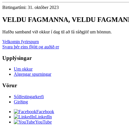
Birtingartími: 31. október 2023
VELDU FAGMANNA, VELDU FAGMAN
Hafðu samband við okkur í dag til að fá ráðgjöf um hönnun.
Velkomin fyrirspurn
Svara þér eins fljótt og auðið er
Upplýsingar
Um okkur
Algengar spurningar
Vörur
Sólfestingarkerfi
Girðing
Facebook
LinkedIn
YouTube