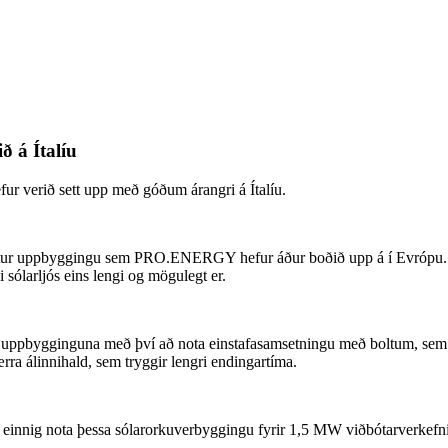
ð á Ítalíu
 verið sett upp með góðum árangri á Ítalíu.
st-austur uppbyggingu sem PRO.ENERGY hefur áður boðið upp á í Evrópu. 
i sólarljós eins lengi og mögulegt er.
r uppbygginguna með því að nota einstafasamsetningu með boltum, sem út
álinnihald, sem tryggir lengri endingartíma.
 einnig nota þessa sólarorkuverbyggingu fyrir 1,5 MW viðbótarverkefni í