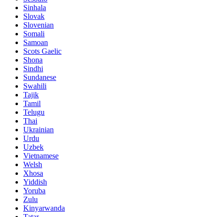
Sinhala
Slovak
Slovenian
Somali
Samoan
Scots Gaelic
Shona
Sindhi
Sundanese
Swahili
Tajik
Tamil
Telugu
Thai
Ukrainian
Urdu
Uzbek
Vietnamese
Welsh
Xhosa
Yiddish
Yoruba
Zulu
Kinyarwanda
Tatar