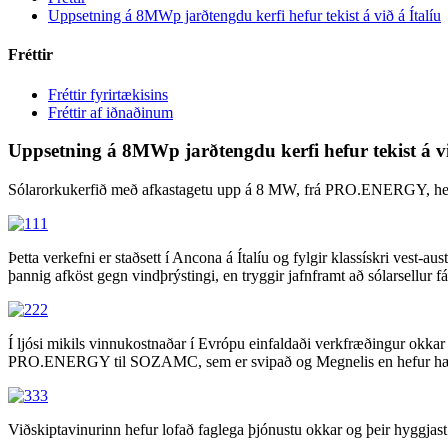
Uppsetning á 8MWp jarðtengdu kerfi hefur tekist á við á Ítalíu
Fréttir
Fréttir fyrirtækisins
Fréttir af iðnaðinum
Uppsetning á 8MWp jarðtengdu kerfi hefur tekist á vi
Sólarorkukerfið með afkastagetu upp á 8 MW, frá PRO.ENERGY, hefur
Þetta verkefni er staðsett í Ancona á Ítalíu og fylgir klassískri ve
þannig afköst gegn vindþrýstingi, en tryggir jafnframt að sólarsellur fá
Í ljósi mikils vinnukostnaðar í Evrópu einfaldaði verkfræðingur okka
PRO.ENERGY til SOZAMC, sem er svipað og Megnelis en hefur hærra 
Viðskiptavinurinn hefur lofað faglega þjónustu okkar og þeir hyggjast